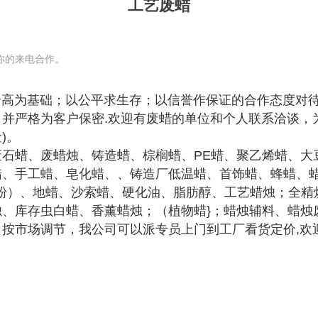
工艺废蜡
你的来电合作。
为基础；以公平求生存；以信誉作保证的合作态度对待
并严格为客户保密.欢迎有废蜡的单位和个人联系洽谈，
)。
石蜡、废蜡烛、铸造蜡、棕榈蜡、PE蜡、聚乙烯蜡、大
蜡、手工蜡、皂化蜡、、铸造厂低温蜡、首饰蜡、蜂蜡、
蜡粉）、地蜡、沙索蜡、硬化油、脂肪醇、工艺蜡烛；全
、库存虫白蜡、香薰蜡烛；（植物蜡}；蜡烛辅料、蜡烛
按市场调节，我公司可以派专员上门到工厂看货定价,欢