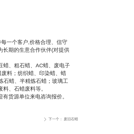
每一个客户,价格合理、信守
为长期的生意合作伙伴(对提供
豆蜡、粗石蜡、AC蜡、废电子
蜡废料；纺织蜡、印染蜡、蜡
精炼石蜡、半精炼石蜡；玻璃工
废料、石蜡废料等。
迎有货源单位来电咨询报价。
下一个：
废旧石蜡
ꄲ