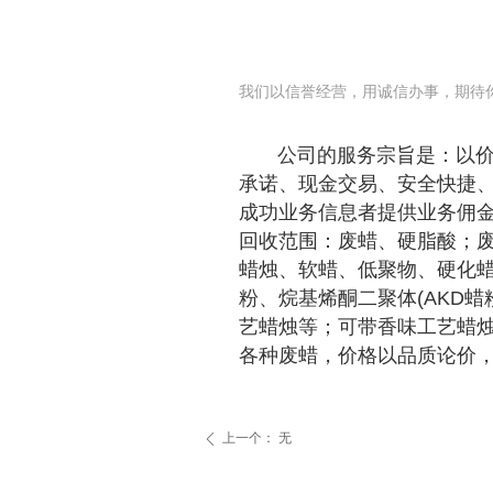
我们以信誉经营，用诚信办事，期待
公司的服务宗旨是：以价高
承诺、现金交易、安全快捷、
成功业务信息者提供业务佣金
回收范围：废蜡、硬脂酸；废
蜡烛、软蜡、低聚物、硬化
粉、烷基烯酮二聚体(AKD
艺蜡烛等；可带香味工艺蜡烛
各种废蜡，价格以品质论价，
上一个：
无
ꄴ