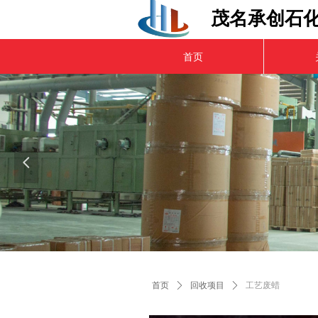
茂名承创石
首页
넳
首页
ꄲ
回收项目
ꄲ
工艺废蜡