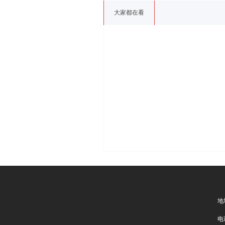
大家都在看
地
电