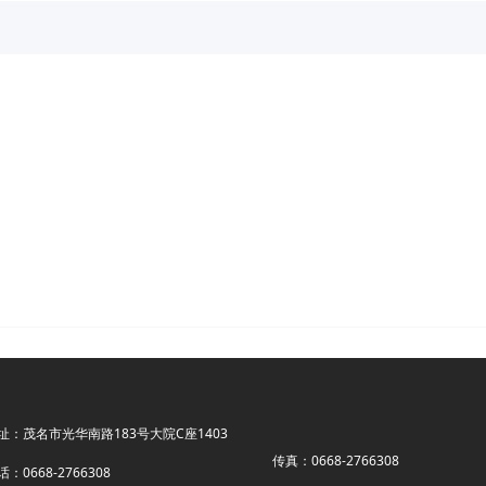
址：茂名市光华南路183号大院C座1403
传真：0668-2766308
话：0668-2766308