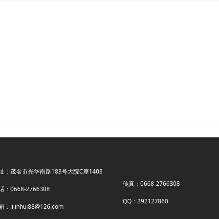
址：茂名市光华南路183号大院C座1403
传真：0668-2766308
话：0668-2766308
QQ：392127860
：lijinhui88@126.com