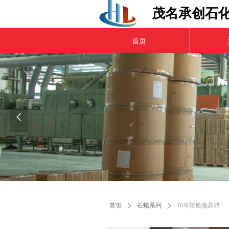
茂名承创石
首页
넳
首页
ꄲ
石蜡系列
ꄲ
70号软质微晶蜡