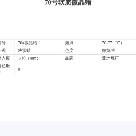
70号软质微晶蜡
牌号
70#微晶蜡
熔点
70-77（℃）
外观
块状蜡
色度
微黄/白
针入度
1/10（mm）
品牌
亚洲炼厂
特色服
0
务