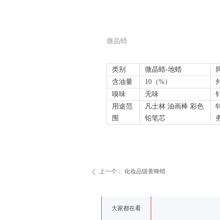
微晶蜡
类别
微晶蜡-地蜡
含油量
10（%）
嗅味
无味
用途范
凡士林 油画棒 彩色
围
铅笔芯
上一个：
化妆品级黄蜂蜡
ꄴ
大家都在看