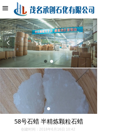
首页
끀
关于我们
产品展示
追求卓越，永无止境
넳
넲
回收项目
联系我们
58号石蜡 半精炼颗粒石蜡
创建时间：
2018年6月16日
10:42