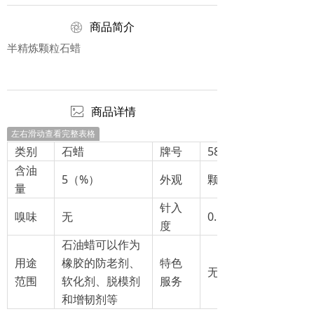
ꁵ
商品简介
半精炼颗粒石蜡
ꂈ
商品详情
左右滑动查看完整表格
类别
石蜡
牌号
58#
含油
5（%）
外观
颗粒蜡
量
针入
嗅味
无
0.5（mm）
度
石油蜡可以作为
用途
橡胶的防老剂、
特色
无
范围
软化剂、脱模剂
服务
和增韧剂等