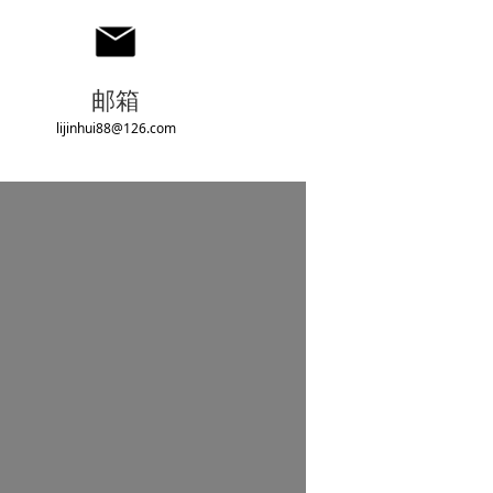
邮箱
lijinhui88@126.com