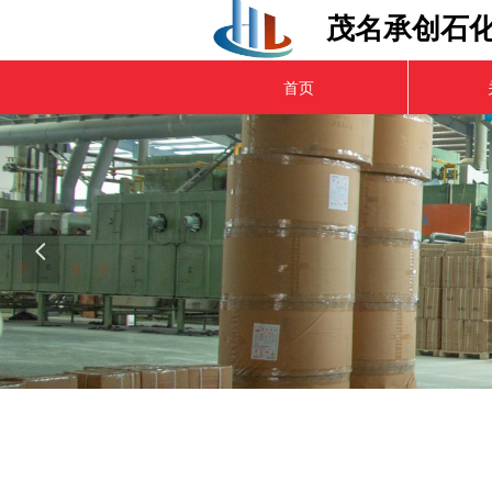
茂名承创石
首页
넳